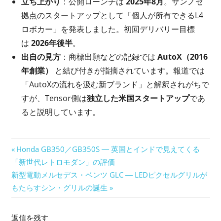
立ち上がり
：公開ローンチは
2025年8月
。サンノゼ
拠点のスタートアップとして「個人が所有できるL4
ロボカー」を発表しました。初回デリバリー目標
は
2026年後半
。
出自の見方
：商標出願などの記録では
AutoX（2016
年創業）
と結び付きが指摘されています。報道では
「AutoXの流れを汲む新ブランド」と解釈されがちで
すが、Tensor側は
独立した米国スタートアップ
であ
ると説明しています。
投
前
Honda GB350／GB350S ― 英国とインドで見えてくる
の
「新世代レトロモダン」の評価
稿
次
記
新型電動メルセデス・ベンツ GLC ― LEDピクセルグリルが
ナ
の
事:
もたらすシン・グリルの誕生
記
ビ
事:
返信を残す