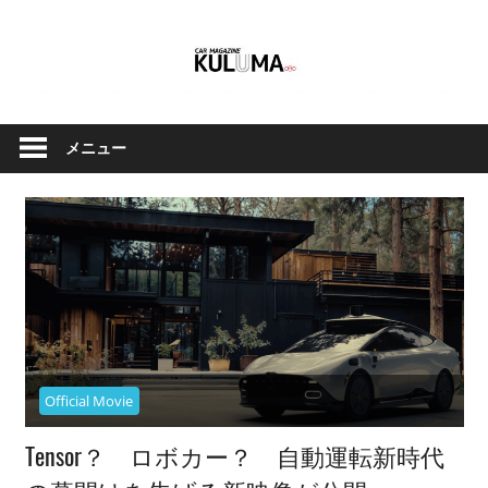
コ
ン
テ
ン
ク
Car
ツ
ル
メニュー
へ
Magazine
マ
ス
と
キ
バ
ッ
イ
Kuluma.jp
プ
ク
の
オ
フ
ィ
Official Movie
シ
Tensor？ ロボカー？ 自動運転新時代
ャ
ル