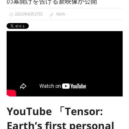
の幕開けを告げる新映像が公開
映
像
2025年8月27日
Rem
0
紹
介
中。
YouTube
「Tensor:
Earth’s first personal