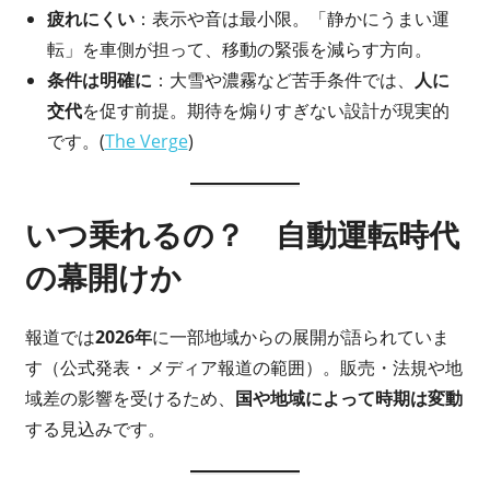
疲れにくい
：表示や音は最小限。「静かにうまい運
転」を車側が担って、移動の緊張を減らす方向。
条件は明確に
：大雪や濃霧など苦手条件では、
人に
交代
を促す前提。期待を煽りすぎない設計が現実的
です。(
The Verge
)
いつ乗れるの？ 自動運転時代
の幕開けか
報道では
2026年
に一部地域からの展開が語られていま
す（公式発表・メディア報道の範囲）。販売・法規や地
域差の影響を受けるため、
国や地域によって時期は変動
する見込みです。