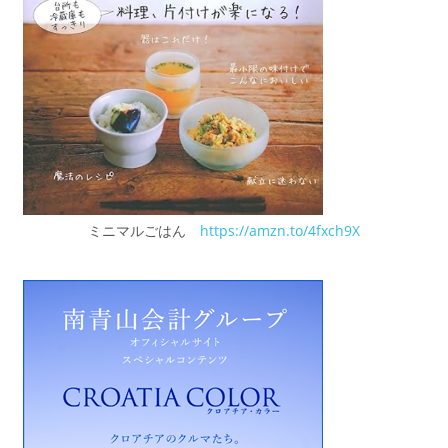
ミニマルごはん
https://amzn.to/4fxch9X