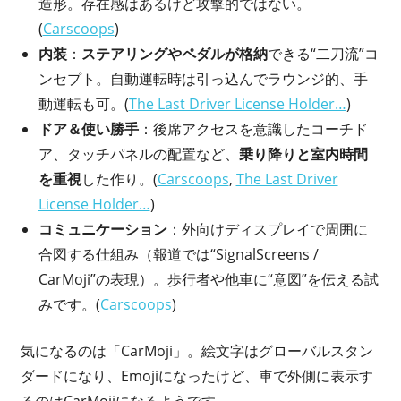
造形。存在感はあるけど攻撃的ではない。
(
Carscoops
)
内装
：
ステアリングやペダルが格納
できる“二刀流”コ
ンセプト。自動運転時は引っ込んでラウンジ的、手
動運転も可。(
The Last Driver License Holder…
)
ドア＆使い勝手
：後席アクセスを意識したコーチド
ア、タッチパネルの配置など、
乗り降りと室内時間
を重視
した作り。(
Carscoops
,
The Last Driver
License Holder…
)
コミュニケーション
：外向けディスプレイで周囲に
合図する仕組み（報道では“SignalScreens /
CarMoji”の表現）。歩行者や他車に“意図”を伝える試
みです。(
Carscoops
)
気になるのは「CarMoji」。絵文字はグローバルスタン
ダードになり、Emojiになったけど、車で外側に表示す
るのはCarMojiになるようです。