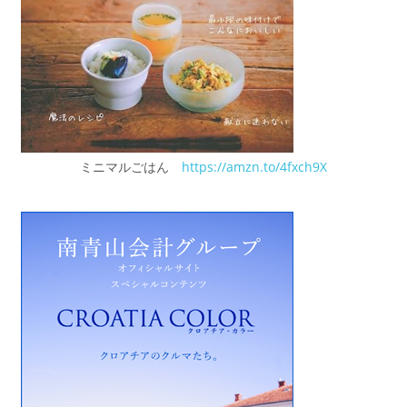
ミニマルごはん
https://amzn.to/4fxch9X