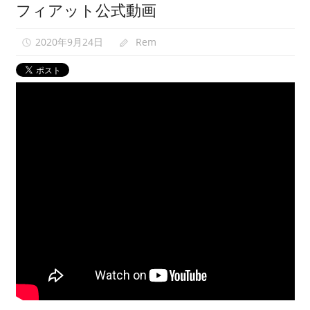
フィアット公式動画
映
像
2020年9月24日
Rem
紹
介
中。