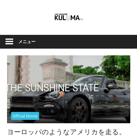
コ
ン
テ
ン
ク
Car
ツ
ル
メニュー
へ
Magazine
マ
ス
と
キ
バ
ッ
イ
Kuluma.jp
プ
ク
の
オ
フ
ィ
Official Movie
シ
ャ
ヨーロッパのようなアメリカを走る。
ル