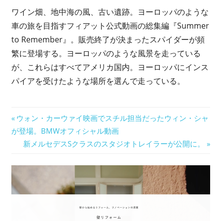
ワイン畑、地中海の風、古い遺跡。ヨーロッパのような
車の旅を目指すフィアット公式動画の総集編『Summer
to Remember』。販売終了が決まったスパイダーが頻
繁に登場する。ヨーロッパのような風景を走っている
が、これらはすべてアメリカ国内。ヨーロッパにインス
パイアを受けたような場所を選んで走っている。
ス
投
前
ウォン・カーウァイ映画でスチル担当だったウィン・シャ
パ
の
が登場。BMWオフィシャル動画
イ
稿
記
次
新メルセデスSクラスのスタジオトレイラーが公開に。
ダ
ナ
ー
事:
の
記
フ
ビ
ィ
事:
ア
ゲ
ッ
ト
ー