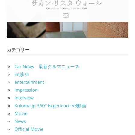
シ
ョ
ン
カテゴリー
Car News 最新クルマニュース
English
entertainment
Impression
Interview
Kuluma.jp 360° Experience VR動画
Movie
News
Official Movie