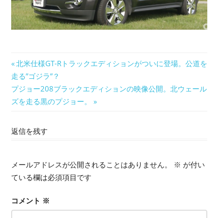
投
前
北米仕様GT-Rトラックエディションがついに登場。公道を
の
走る”ゴジラ”？
稿
次
記
プジョー208ブラックエディションの映像公開。北ウェール
ナ
の
事:
ズを走る黒のプジョー。
記
ビ
事:
返信を残す
ゲ
ー
メールアドレスが公開されることはありません。
※
が付い
シ
ている欄は必須項目です
ョ
コメント
※
ン