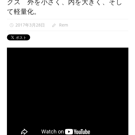
クス 外を小さく、内を大きく、そし
映
て軽量化。
像
紹
2017年3月28日
Rem
0
介
中。