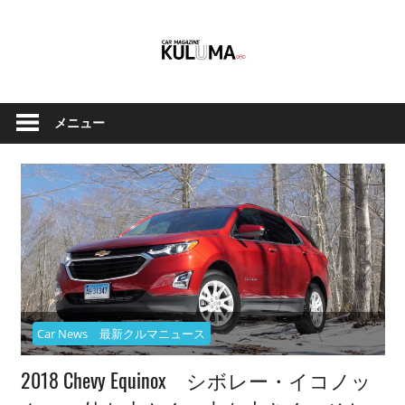
コ
ン
テ
ン
ク
Car
ツ
ル
メニュー
へ
Magazine
マ
ス
と
キ
バ
ッ
イ
Kuluma.jp
プ
ク
の
オ
フ
ィ
Car News 最新クルマニュース
シ
2018 Chevy Equinox シボレー・イコノッ
ャ
ル