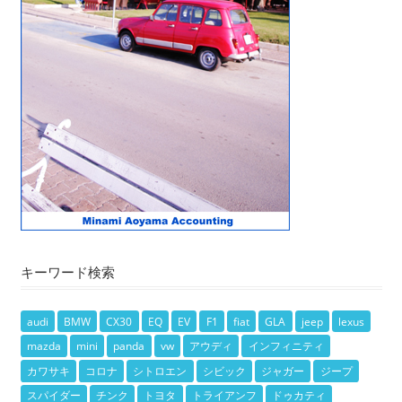
キーワード検索
audi
BMW
CX30
EQ
EV
F1
fiat
GLA
jeep
lexus
mazda
mini
panda
vw
アウディ
インフィニティ
カワサキ
コロナ
シトロエン
シビック
ジャガー
ジープ
スパイダー
チンク
トヨタ
トライアンフ
ドゥカティ