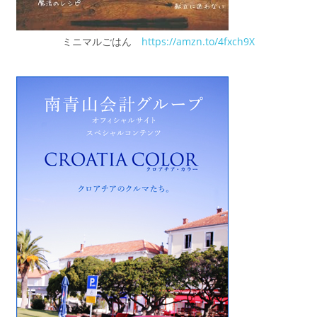
ミニマルごはん
https://amzn.to/4fxch9X