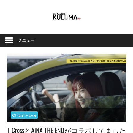
コ
ン
テ
ン
ク
Car
ツ
ル
メニュー
へ
Magazine
マ
ス
と
キ
バ
ッ
イ
Kuluma.jp
プ
ク
の
オ
フ
ィ
Official Movie
シ
ャ
T-CrossとAiNA THE ENDがコラボしてました
ル