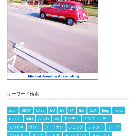
キーワード検索
audi
BMW
CX30
EQ
EV
F1
fiat
GLA
jeep
lexus
mazda
mini
panda
vw
アウディ
インフィニティ
カワサキ
コロナ
シトロエン
シビック
ジャガー
ジープ
スパイダー
チンク
トヨタ
トライアンフ
ドゥカティ