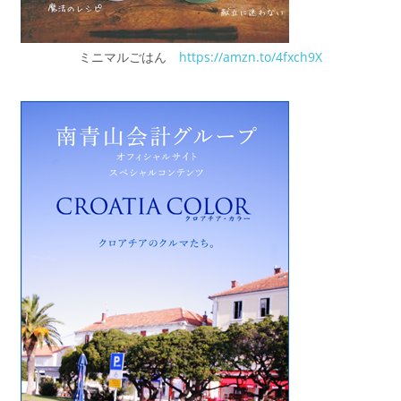
ミニマルごはん
https://amzn.to/4fxch9X