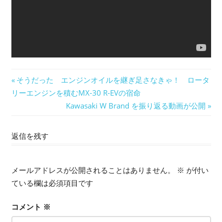
投
前
そうだった エンジンオイルを継ぎ足さなきゃ！ ロータ
の
リーエンジンを積むMX-30 R-EVの宿命
稿
記
次
Kawasaki W Brand を振り返る動画が公開
ナ
事:
の
記
返信を残す
ビ
事:
ゲ
メールアドレスが公開されることはありません。
※
が付い
ー
ている欄は必須項目です
シ
コメント
※
ョ