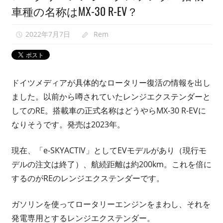
車種の名称はMX-30 R-EV？
映
像
2022年7月7日
Rem
0
紹
介
中。
ドイツメディアが具体的なロータリー復活の情報を出し
ました。以前から噂されていたレンジエクステンダーと
してのRE。搭載車の正式名称はどうやらMX-30 R-EVに
なりそうです。発売は2023年。
現在、「e-SKYACTIV」としてEVモデルがあり（現行モ
デルの注文は終了）、航続距離は約200km。これを倍に
するのがREのレンジエクステンダーです。
ガソリンを使ってロータリーエンジンをまわし、それを
発電専用とするレンジエクステンダー。