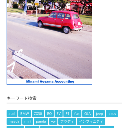
キーワード検索
audi
BMW
CX30
EQ
EV
F1
fiat
GLA
jeep
lexus
mazda
mini
panda
vw
アウディ
インフィニティ