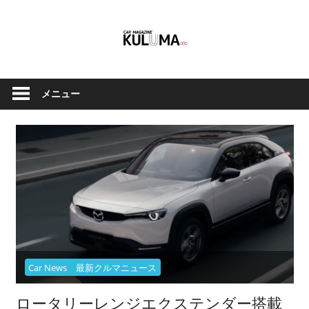
コ
ン
テ
ン
ク
Car
ツ
ル
メニュー
へ
Magazine
マ
ス
と
キ
バ
ッ
イ
Kuluma.jp
プ
ク
の
オ
フ
ィ
Car News 最新クルマニュース
シ
ャ
ロータリーレンジエクステンダー搭載
ル