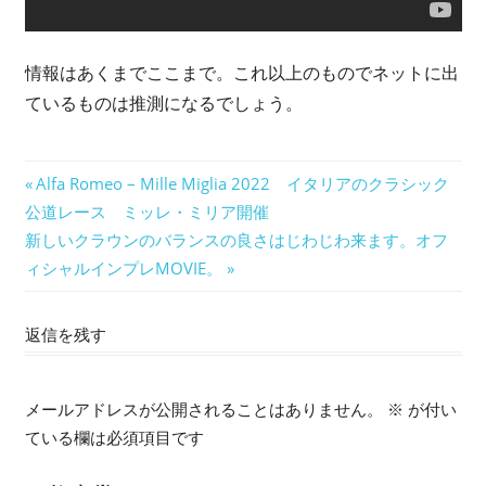
情報はあくまでここまで。これ以上のものでネットに出
ているものは推測になるでしょう。
投
前
Alfa Romeo – Mille Miglia 2022 イタリアのクラシック
の
公道レース ミッレ・ミリア開催
稿
次
記
新しいクラウンのバランスの良さはじわじわ来ます。オフ
ナ
の
事:
ィシャルインプレMOVIE。
記
ビ
事:
返信を残す
ゲ
ー
メールアドレスが公開されることはありません。
※
が付い
シ
ている欄は必須項目です
ョ