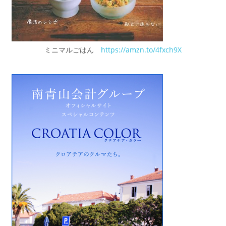
ミニマルごはん
https://amzn.to/4fxch9X