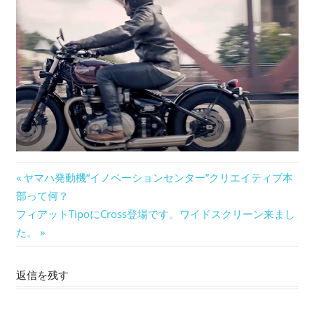
投
前
ヤマハ発動機“イノベーションセンター”クリエイティブ本
の
部って何？
稿
次
記
フィアットTipoにCross登場です。ワイドスクリーン来まし
ナ
の
事:
た。
記
ビ
事:
返信を残す
ゲ