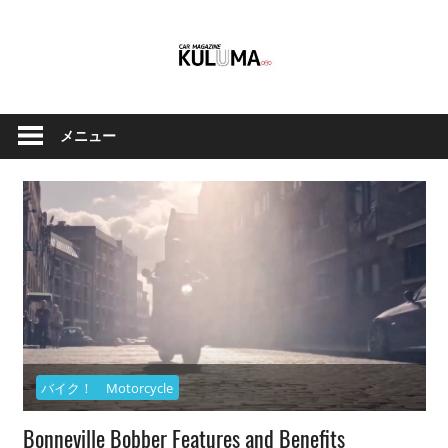
コ
ン
テ
ン
ク
Car
ツ
ル
メニュー
へ
Magazine
マ
ス
と
キ
バ
ッ
イ
Kuluma.jp
プ
ク
の
オ
フ
ィ
バイク！ Motorcycle
シ
ャ
Bonneville Bobber Features and Benefits
ル