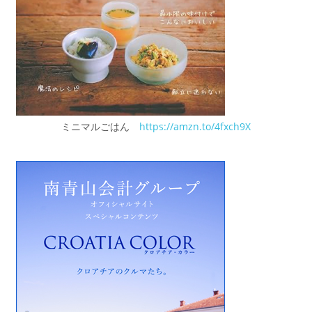
ミニマルごはん
https://amzn.to/4fxch9X