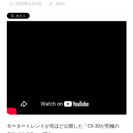
2020年3月4日
Rem
映
像
紹
介
中。
モータートレンドが先ほど公開した「CX-30が究極の