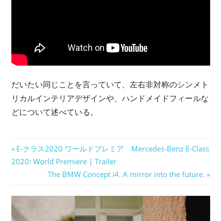
だいたい同じことを言っていて、左右非対称のシンメト
リカルインテリアデザインや、ハンドメイドフィールな
どについて述べている。
投
前
E-クラス2020 ワールドプレミア Mercedes-Benz E-Class
の
2020: World Premiere | Trailer
稿
記
次
The BMW Concept i4. A mirror into the future.
ナ
事:
の
記
ビ
事: