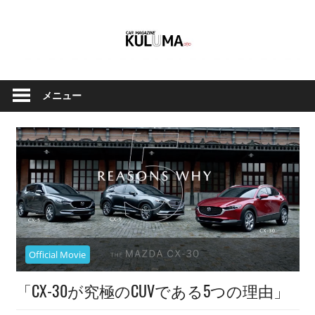
コ
ン
テ
ン
ク
Car
ツ
ル
メニュー
へ
Magazine
マ
ス
と
キ
バ
ッ
イ
Kuluma.jp
プ
ク
の
オ
フ
ィ
Official Movie
シ
「CX-30が究極のCUVである5つの理由」
ャ
ル