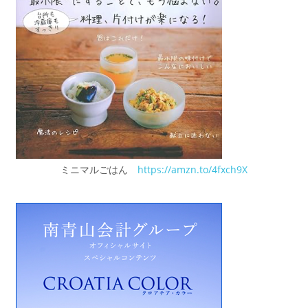
ミニマルごはん
https://amzn.to/4fxch9X