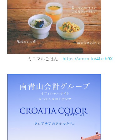
ミニマルごはん
https://amzn.to/4fxch9X