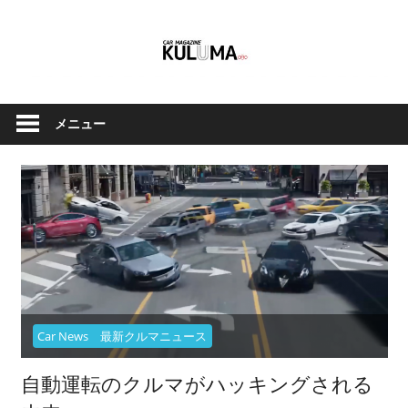
コ
ン
テ
ン
ク
Car
ツ
ル
メニュー
へ
Magazine
マ
ス
と
キ
バ
ッ
イ
Kuluma.jp
プ
ク
の
オ
フ
ィ
Car News 最新クルマニュース
シ
自動運転のクルマがハッキングされる
ャ
ル