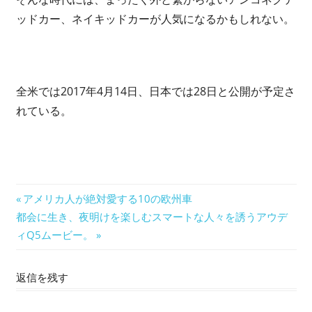
ッドカー、ネイキッドカーが人気になるかもしれない。
全米では2017年4月14日、日本では28日と公開が予定さ
れている。
投
前
アメリカ人が絶対愛する10の欧州車
次
の
都会に生き、夜明けを楽しむスマートな人々を誘うアウデ
稿
の
記
ィQ5ムービー。
ナ
記
事:
事:
返信を残す
ビ
ゲ