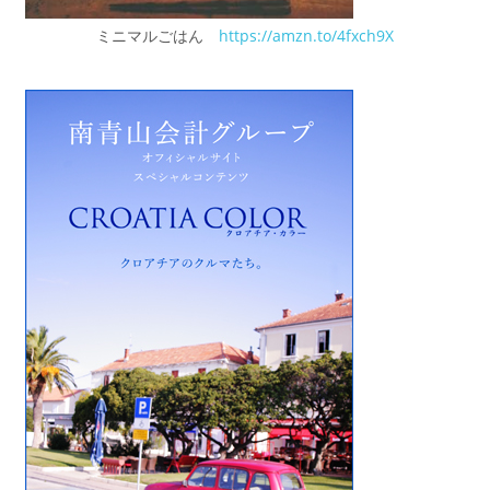
ミニマルごはん
https://amzn.to/4fxch9X