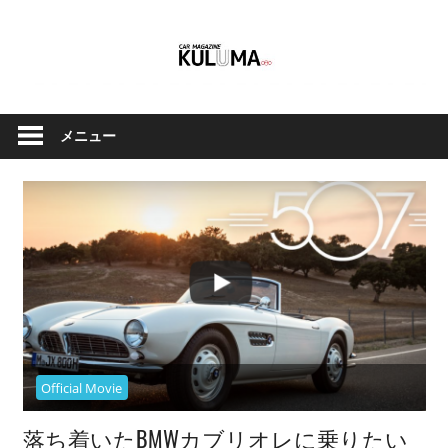
コ
ン
テ
ン
ク
Car
ツ
ル
メニュー
へ
Magazine
マ
ス
と
キ
バ
ッ
イ
Kuluma.jp
プ
ク
の
オ
フ
ィ
Official Movie
シ
ャ
落ち着いたBMWカブリオレに乗りたい
ル