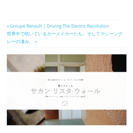
投
前
Groupe Renault | Driving The Electric Revolution
次
の
世界中で呟いているカーメイカーたち。そしてマシーング
稿
の
記
レーの凄み。
ナ
記
事:
事:
ビ
ゲ
ー
シ
ョ
ン