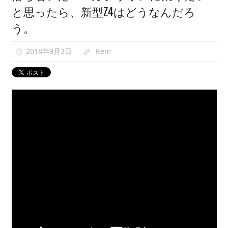
と思ったら、新型Z4はどうなんだろ
映
像
う。
紹
介
2018年9月3日
Rem
中。