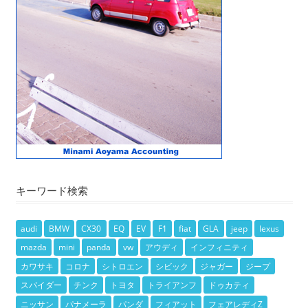
キーワード検索
audi
BMW
CX30
EQ
EV
F1
fiat
GLA
jeep
lexus
mazda
mini
panda
vw
アウディ
インフィニティ
カワサキ
コロナ
シトロエン
シビック
ジャガー
ジープ
スパイダー
チンク
トヨタ
トライアンフ
ドゥカティ
ニッサン
パナメーラ
パンダ
フィアット
フェアレディZ