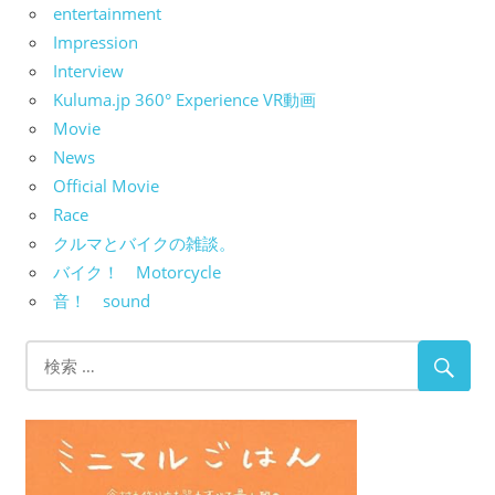
entertainment
Impression
Interview
Kuluma.jp 360° Experience VR動画
Movie
News
Official Movie
Race
クルマとバイクの雑談。
バイク！ Motorcycle
音！ sound