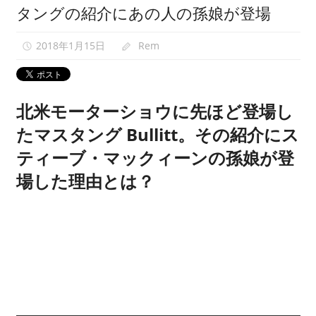
タングの紹介にあの人の孫娘が登場
映
像
2018年1月15日
Rem
紹
介
中。
北米モーターショウに先ほど登場し
たマスタング Bullitt。その紹介にス
ティーブ・マックィーンの孫娘が登
場した理由とは？