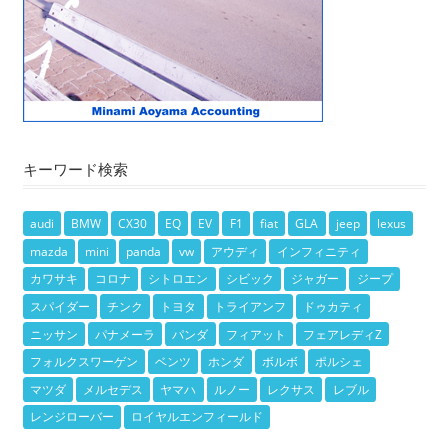
キーワード検索
audi
BMW
CX30
EQ
EV
F1
fiat
GLA
jeep
lexus
mazda
mini
panda
vw
アウディ
インフィニティ
カワサキ
コロナ
シトロエン
シビック
ジャガー
ジープ
スパイダー
チンク
トヨタ
トライアンフ
ドゥカティ
ニッサン
パナメーラ
パンダ
フィアット
フェアレディZ
フォルクスワーゲン
ベンツ
ホンダ
ボルボ
ポルシェ
マツダ
メルセデス
ヤマハ
ルノー
レクサス
レブル
レンジローバー
ロイヤルエンフィールド