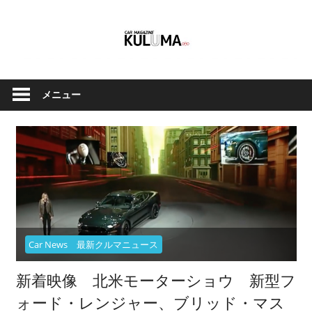
コ
ン
テ
ン
ク
Car
ツ
ル
メニュー
へ
Magazine
マ
ス
と
キ
バ
ッ
イ
Kuluma.jp
プ
ク
の
オ
フ
Car News 最新クルマニュース
ィ
シ
新着映像 北米モーターショウ 新型フ
ャ
ォード・レンジャー、ブリッド・マス
ル