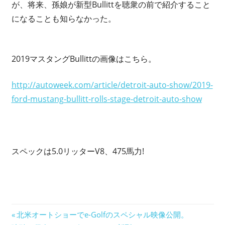
が、将来、孫娘が新型Bullittを聴衆の前で紹介すること
になることも知らなかった。
2019マスタングBullittの画像はこちら。
http://autoweek.com/article/detroit-auto-show/2019-
ford-mustang-bullitt-rolls-stage-detroit-auto-show
スペックは5.0リッターV8、475馬力!
投
前
北米オートショーでe-Golfのスペシャル映像公開。