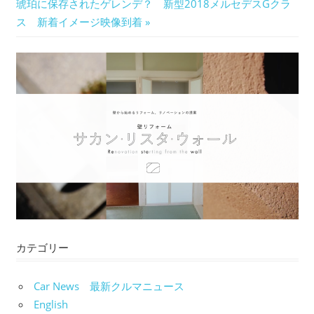
次
の
琥珀に保存されたゲレンデ？ 新型2018メルセデスGクラ
稿
の
記
ス 新着イメージ映像到着
ナ
記
事:
事:
ビ
ゲ
ー
シ
ョ
ン
カテゴリー
Car News 最新クルマニュース
English