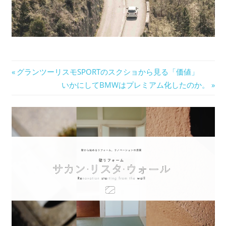
投
前
グランツーリスモSPORTのスクショから見る「価値」
の
次
いかにしてBMWはプレミアム化したのか。
稿
記
の
ナ
事:
記
事:
ビ
ゲ
ー
シ
ョ