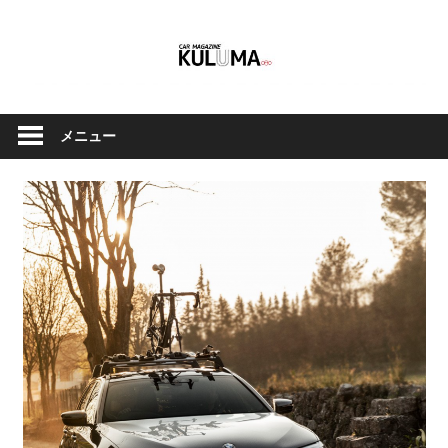
コ
ン
テ
ン
ク
Car
ツ
ル
メニュー
へ
Magazine
マ
ス
と
キ
バ
ッ
イ
Kuluma.jp
プ
ク
の
オ
フ
ィ
シ
ャ
ル