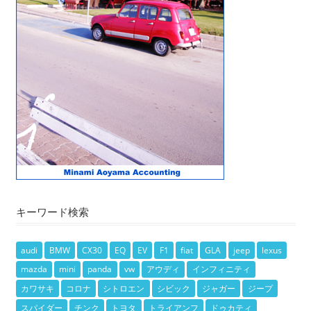
キーワード検索
audi
BMW
CX30
EQ
EV
F1
fiat
GLA
jeep
lexus
mazda
mini
panda
vw
アウディ
インフィニティ
カワサキ
コロナ
シトロエン
シビック
ジャガー
ジープ
スパイダー
チンク
トヨタ
トライアンフ
ドゥカティ