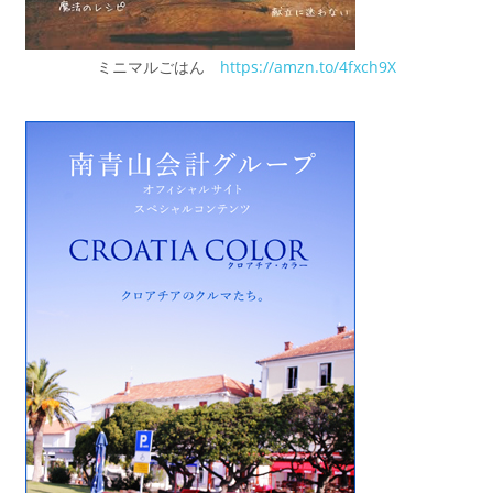
ミニマルごはん
https://amzn.to/4fxch9X