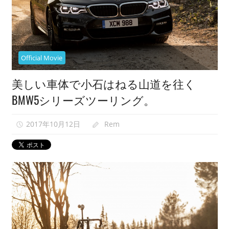
映
像
紹
介
Official Movie
中。
美しい車体で小石はねる山道を往く
BMW5シリーズツーリング。
2017年10月12日
Rem