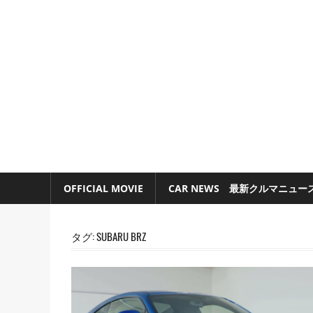
コ
ン
テ
ン
ツ
へ
ス
キ
ッ
ク
Car
プ
ル
Magazine
OFFICIAL MOVIE
CAR NEWS 最新クルマニュー
マ
と
バ
タグ:
SUBARU BRZ
イ
Kuluma.jp
ク
の
オ