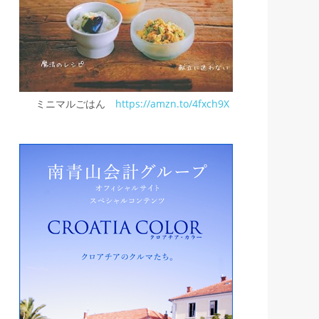
ミニマルごはん
https://amzn.to/4fxch9X