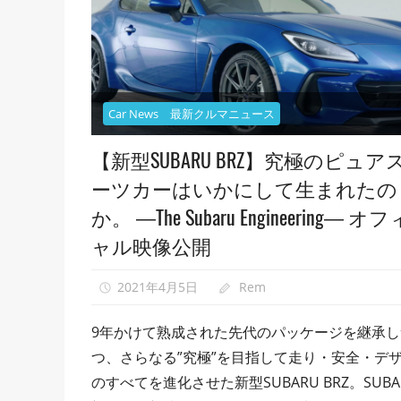
フ
ィ
シ
ャ
ル
Car News 最新クルマニュース
映
像
【新型SUBARU BRZ】究極のピュア
紹
ーツカーはいかにして生まれたの
介
か。 ―The Subaru Engineering― オ
中。
ャル映像公開
2021年4月5日
Rem
0
9年かけて熟成された先代のパッケージを継承し
つ、さらなる”究極”を目指して走り・安全・デ
のすべてを進化させた新型SUBARU BRZ。SUBA