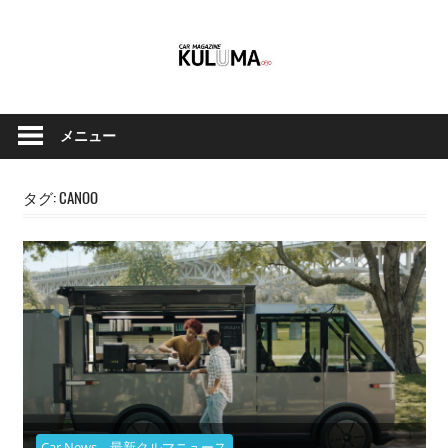
コ
ン
テ
ン
ク
Car
ツ
ル
メニュー
へ
Magazine
マ
ス
と
キ
タグ:
CANOO
バ
ッ
イ
Kuluma.jp
プ
ク
の
オ
フ
ィ
シ
ャ
ル
Car News 最新クルマニュース