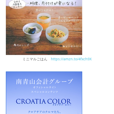
ミニマルごはん
https://amzn.to/4fxch9X