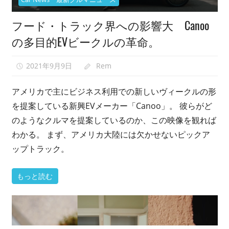
映
フード・トラック界への影響大 Canoo
像
紹
の多目的EVビークルの革命。
介
中。
2021年9月9日
Rem
0
アメリカで主にビジネス利用での新しいヴィークルの形
を提案している新興EVメーカー「Canoo」。 彼らがど
のようなクルマを提案しているのか、この映像を観れば
わかる。 まず、アメリカ大陸には欠かせないピックア
ップトラック。
もっと読む