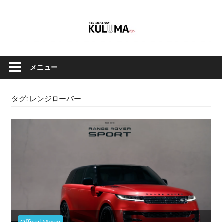
コ
ン
テ
ン
ク
Car
ツ
ル
メニュー
へ
Magazine
マ
ス
と
キ
タグ:
レンジローバー
バ
ッ
イ
Kuluma.jp
プ
ク
の
オ
フ
ィ
シ
ャ
ル
Official Movie