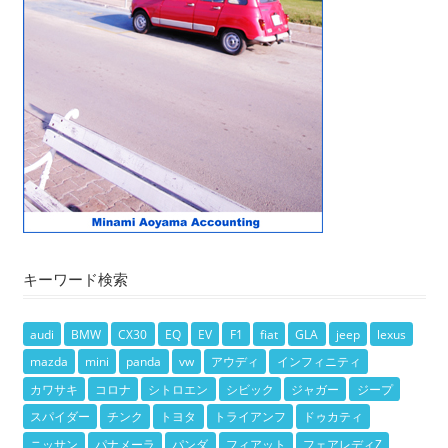
キーワード検索
audi
BMW
CX30
EQ
EV
F1
fiat
GLA
jeep
lexus
mazda
mini
panda
vw
アウディ
インフィニティ
カワサキ
コロナ
シトロエン
シビック
ジャガー
ジープ
スパイダー
チンク
トヨタ
トライアンフ
ドゥカティ
ニッサン
パナメーラ
パンダ
フィアット
フェアレディZ