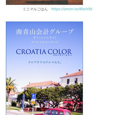
ミニマルごはん
https://amzn.to/4fxch9X