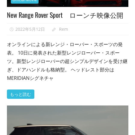
映
New Range Rover Sport ローンチ映像公開
像
紹
介
2022年5月12日
Rem
0
中。
オンラインによる新レンジ・ローバー・スポーツの発
表。 10日に発表された新型レンジローバー・スポー
ツ。新型レンジローバーの超シンプルデザインを受け継
ぎ、ドアハンドルも格納型。 ヘッドレスト部分は
MERIDIANシグネチャ
もっと読む