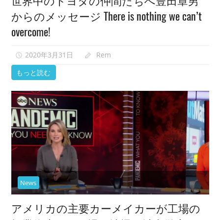
世界中のトヨタの仲間たちへ豊田章男
映
からのメッセージ There is nothing we can’t
像
overcome!
紹
介
2020年3月31日
Rem
中。
もっと読む
News
アメリカの主要カーメイカーが工場の