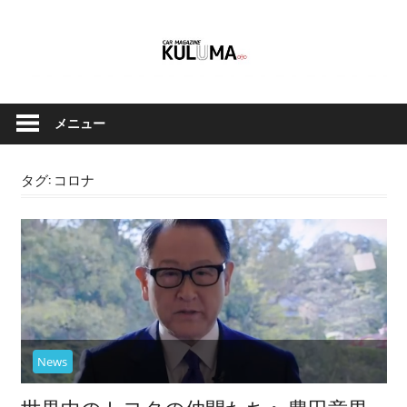
コ
ン
テ
ン
ク
Car
ツ
ル
メニュー
へ
Magazine
マ
ス
と
キ
タグ:
コロナ
バ
ッ
イ
Kuluma.jp
プ
ク
の
オ
フ
ィ
シ
News
ャ
ル