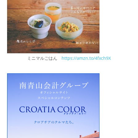
ミニマルごはん
https://amzn.to/4fxch9X