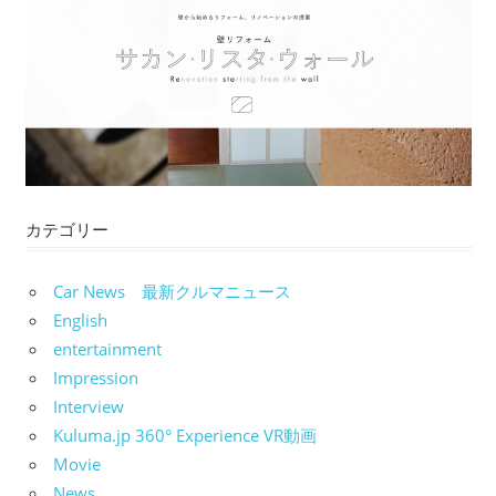
カテゴリー
Car News 最新クルマニュース
English
entertainment
Impression
Interview
Kuluma.jp 360° Experience VR動画
Movie
News