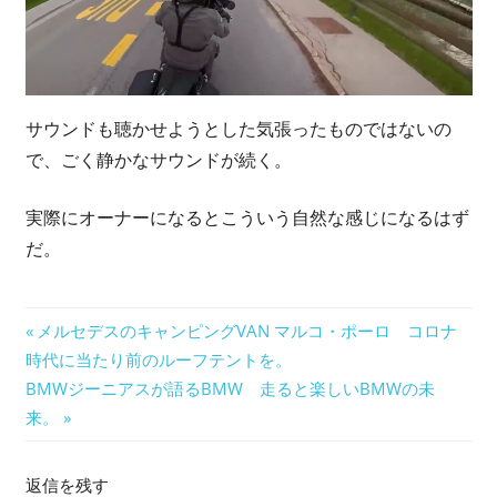
サウンドも聴かせようとした気張ったものではないの
で、ごく静かなサウンドが続く。
実際にオーナーになるとこういう自然な感じになるはず
だ。
BMW
投
前
メルセデスのキャンピングVAN マルコ・ポーロ コロナ
の
時代に当たり前のルーフテントを。
稿
次
記
BMWジーニアスが語るBMW 走ると楽しいBMWの未
ナ
の
事:
来。
記
ビ
事:
返信を残す