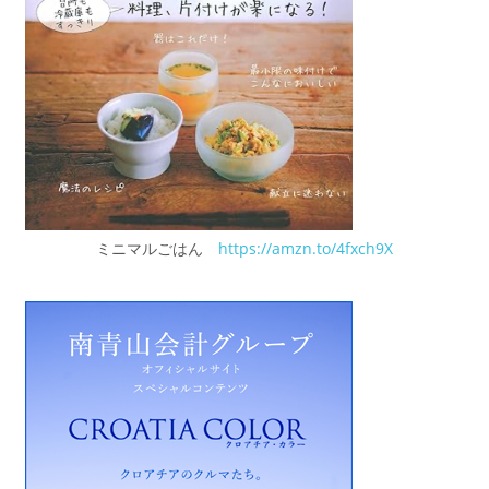
ミニマルごはん
https://amzn.to/4fxch9X