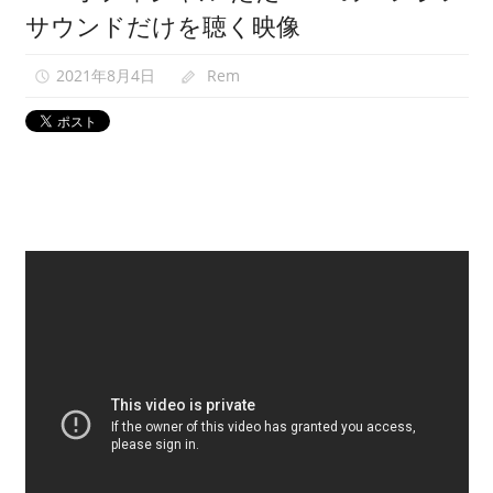
サウンドだけを聴く映像
映
像
2021年8月4日
Rem
0
紹
介
中。