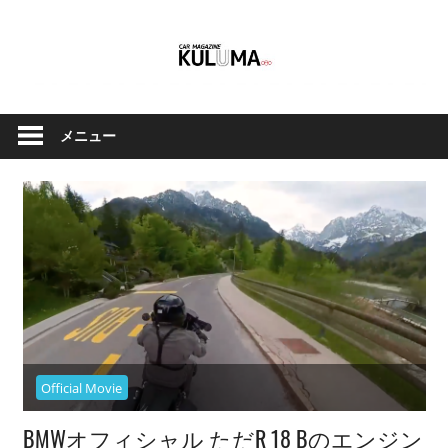
コ
ン
テ
ン
ク
Car
ツ
ル
メニュー
へ
Magazine
マ
ス
と
キ
バ
ッ
イ
Kuluma.jp
プ
ク
の
オ
フ
ィ
Official Movie
シ
ャ
BMWオフィシャル ただR 18 Bのエンジン
ル