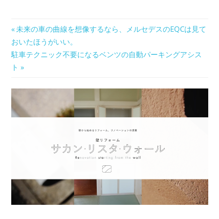
mazda3
投
前
未来の車の曲線を想像するなら、メルセデスのEQCは見て
turbo
の
おいたほうがいい。
稿
タ
次
記
駐車テクニック不要になるベンツの自動パーキングアシス
ー
ナ
の
事:
ト
ボ
記
ビ
マ
事:
ツ
ゲ
ダ
ー
シ
ョ
ン