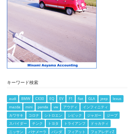
キーワード検索
audi
BMW
CX30
EQ
EV
F1
fiat
GLA
jeep
lexus
mazda
mini
panda
vw
アウディ
インフィニティ
カワサキ
コロナ
シトロエン
シビック
ジャガー
ジープ
スパイダー
チンク
トヨタ
トライアンフ
ドゥカティ
ニッサン
パナメーラ
パンダ
フィアット
フェアレディZ