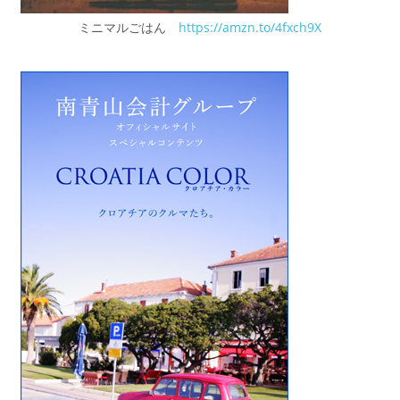
ミニマルごはん
https://amzn.to/4fxch9X