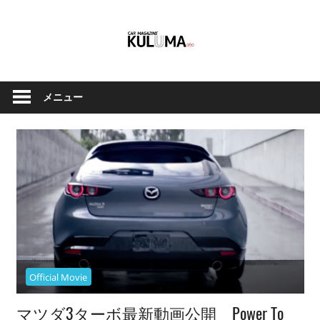
コ
ン
テ
ン
ク
Car
ツ
ル
メニュー
へ
Magazine
マ
ス
と
キ
バ
ッ
イ
Kuluma.jp
プ
ク
の
オ
フ
ィ
Official Movie
シ
ャ
マツダ3ターボ最新動画公開 Power To
ル