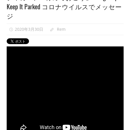
Keep It Parked コロナウイルスでメッセー
映
像
ジ
紹
介
2020年3月30日
Rem
中。