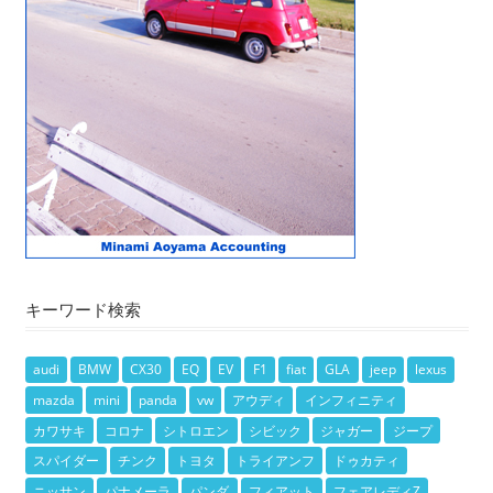
キーワード検索
audi
BMW
CX30
EQ
EV
F1
fiat
GLA
jeep
lexus
mazda
mini
panda
vw
アウディ
インフィニティ
カワサキ
コロナ
シトロエン
シビック
ジャガー
ジープ
スパイダー
チンク
トヨタ
トライアンフ
ドゥカティ
ニッサン
パナメーラ
パンダ
フィアット
フェアレディZ