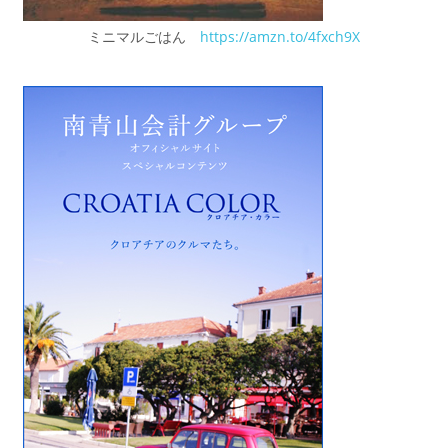
ミニマルごはん
https://amzn.to/4fxch9X