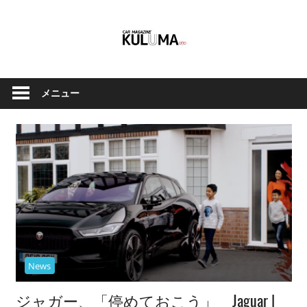
コ
ン
テ
ン
ク
Car
ツ
ル
メニュー
へ
Magazine
マ
ス
と
キ
バ
ッ
イ
Kuluma.jp
プ
ク
の
オ
フ
ィ
News
シ
ャ
ジャガー、「停めておこう」 Jaguar |
ル