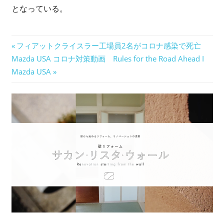
となっている。
投
前
フィアットクライスラー工場員2名がコロナ感染で死亡
次
の
Mazda USA コロナ対策動画 Rules for the Road Ahead I
稿
の
記
Mazda USA
ナ
記
事:
事:
ビ
ゲ
ー
シ
ョ
ン