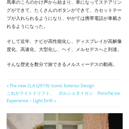
馬車のころのかけ声から始まり、車になってステアリン
グができて、たくさんのボタンができて、カセットテー
プが入れられるようになり、やがては携帯電話が車載さ
れるようになった。
そして近年、ナビが高性能化し、ディスプレイが高解像
度化、高速化、大型化し、ヘイ、メルセデスへと到達。
そんな歴史を数分で旅できるメルスィーデスの動画。
投
前
The new CLA (2019): Iconic Exterior Design
次
の
これがライトドリフト。 ポルシェタイカン Porsche Ice
稿
の
記
Experience – Light Drift
ナ
記
事:
事:
ビ