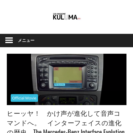
コ
ン
テ
ン
ク
Car
ツ
ル
メニュー
へ
Magazine
マ
ス
と
キ
バ
ッ
イ
Kuluma.jp
プ
ク
の
オ
Official Movie
フ
ィ
ヒーッヤ！ かけ声が進化して音声コ
シ
マンドへ。 インターフェイスの進化
ャ
の歴史 The Mercedes-Benz Interface Evolution
ル