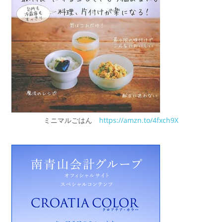
ミニマルごはん
https://amzn.to/4fxch9X